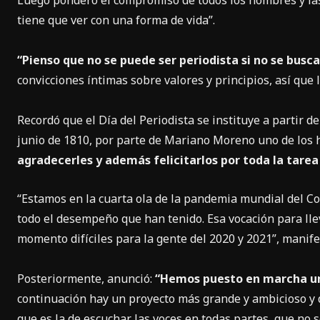
Luego ponderó el compromiso de todos los hombres y las
tiene que ver con una forma de vida”.
“Pienso que no se puede ser periodista si no se busca 
convicciones íntimas sobre valores y principios, así que l
Recordó que el Día del Periodista se instituye a partir d
junio de 1810, por parte de Mariano Moreno uno de los 
agradecerles y además felicitarlos por toda la tare
“Estamos en la cuarta ola de la pandemia mundial del C
todo el desempeño que han tenido. Esa vocación para ll
momento difíciles para la gente del 2020 y 2021”, manife
Posteriormente, anunció:
“Hemos puesto en marcha un
continuación hay un proyecto más grande y ambicioso y 
que es la de escuchar las voces en todas partes, que no s