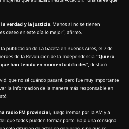
 mujeres que abrazaron esta vocación, “una tarea que
la verdad y la justicia
. Menos si no se tienen
es deseo en este día lo mejor”, afirmó.
e la publicación de La Gaceta en Buenos Aires, el 7 de
héroes de la Revolución de la Independencia.
“Quiero
a que han tenido en momento difíciles
“, destacó
ovid, que no sé cuándo pasará, pero fue muy importante
evar la información de la manera más responsable en
stó.
a radio FM provincial,
luego iremos por la AM y a
del que todos pueden formar parte. Bajo una consigna
ea solo difusión de actos de gobierno, sino que se