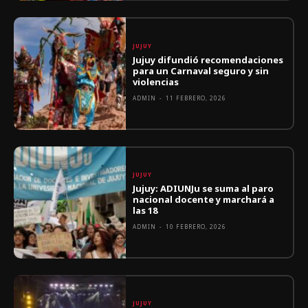
JUJUY
Jujuy difundió recomendaciones
para un Carnaval seguro y sin
violencias
ADMIN
-
11 FEBRERO, 2026
JUJUY
Jujuy: ADIUNJu se suma al paro
nacional docente y marchará a
las 18
ADMIN
-
10 FEBRERO, 2026
JUJUY