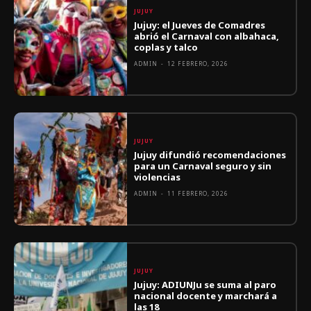
JUJUY
Jujuy: el Jueves de Comadres
abrió el Carnaval con albahaca,
coplas y talco
ADMIN
-
12 FEBRERO, 2026
JUJUY
Jujuy difundió recomendaciones
para un Carnaval seguro y sin
violencias
ADMIN
-
11 FEBRERO, 2026
JUJUY
Jujuy: ADIUNJu se suma al paro
nacional docente y marchará a
las 18