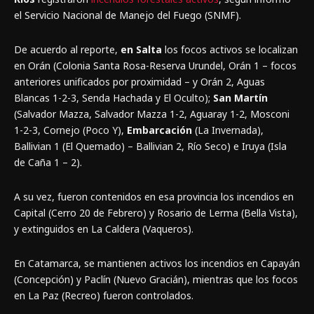
el Servicio Nacional de Manejo del Fuego (SNMF).
De acuerdo al reporte,
en Salta
los focos activos se localizan
en Orán (Colonia Santa Rosa-Reserva Urundel, Orán 1 – focos
anteriores unificados por proximidad – y Orán 2, Aguas
Blancas 1-2-3, Senda Hachada y El Oculto);
San Martín
(Salvador Mazza, Salvador Mazza 1-2, Aguaray 1-2, Mosconi
1-2-3, Cornejo (Poco Y),
Embarcación
(La Invernada),
Ballivian 1 (El Quemado) – Ballivian 2, Río Seco) e Iruya (Isla
de Caña 1 – 2).
A su vez, fueron contenidos en esa provincia los incendios en
Capital (Cerro 20 de Febrero) y Rosario de Lerma (Bella Vista),
y extinguidos en La Caldera (Vaqueros).
En Catamarca, se mantienen activos los incendios en Capayán
(Concepción) y Paclín (Nuevo Gracián), mientras que los focos
en La Paz (Recreo) fueron controlados.