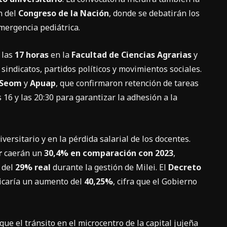
n del
Congreso de la Nación
, donde se debatirán los
emergencia pediátrica.
 las
17 horas
en la
Facultad de Ciencias Agrarias
y
sindicatos, partidos políticos y movimientos sociales.
Seom
y
Apuap
, que confirmaron retención de tareas
16 y las 20:30 para garantizar la adhesión a la
versitario y en la pérdida salarial de los docentes.
r
caerán un
30,4% en comparación con 2023
,
 del
29% real
durante la gestión de Milei. El
Decreto
licaría un aumento del
40,25%
, cifra que el Gobierno
que el tránsito en el microcentro de la capital jujeña