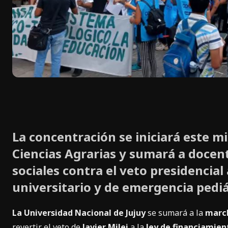
La concentración se iniciará este mi
Ciencias Agrarias y sumará a docent
sociales contra el veto presidencial
universitario y de emergencia pediá
La Universidad Nacional de Jujuy
se sumará a la
march
revertir el veto de
Javier Milei
a la
ley de financiamien