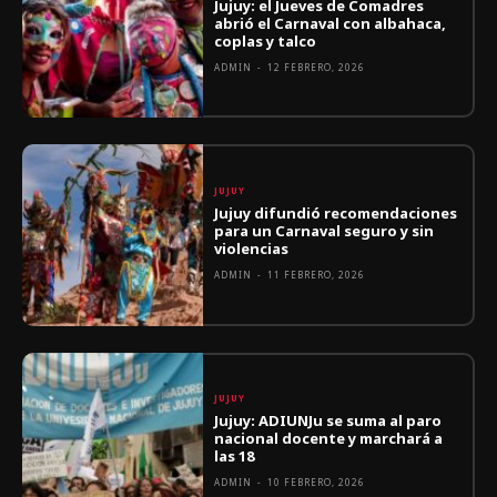
Jujuy: el Jueves de Comadres
abrió el Carnaval con albahaca,
coplas y talco
ADMIN
-
12 FEBRERO, 2026
JUJUY
Jujuy difundió recomendaciones
para un Carnaval seguro y sin
violencias
ADMIN
-
11 FEBRERO, 2026
JUJUY
Jujuy: ADIUNJu se suma al paro
nacional docente y marchará a
las 18
ADMIN
-
10 FEBRERO, 2026