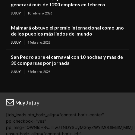
generará más de 1200 empleos en febrero
JUJUY
10 febrero, 2026
Maimará obtuvo el premio internacional como uno
de los pueblos más lindos del mundo
JUJUY
9 febrero, 2026
San Pedro abre el carnaval con 10 noches y más de
30 comparsas por jornada
JUJUY
6 febrero, 2026
Muy
Jujuy
[tds_leads btn_horiz_align="content-horiz-center"
pp_checkbox="yes"
pp_msg="QWNlcHRvJTIwJTNDYSUyMGhyZWYlM0QlMjIlMjMlMj
unsub_horiz_align="content-horiz-left"