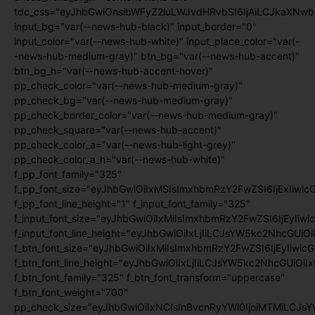
tdc_css="eyJhbGwiOnsibWFyZ2luLWJvdHRvbSI6IjAiLCJkaXNwb
input_bg="var(--news-hub-black)" input_border="0"
input_color="var(--news-hub-white)" input_place_color="var(-
-news-hub-medium-gray)" btn_bg="var(--news-hub-accent)"
btn_bg_h="var(--news-hub-accent-hover)"
pp_check_color="var(--news-hub-medium-gray)"
pp_check_bg="var(--news-hub-medium-gray)"
pp_check_border_color="var(--news-hub-medium-gray)"
pp_check_square="var(--news-hub-accent)"
pp_check_color_a="var(--news-hub-light-grey)"
pp_check_color_a_h="var(--news-hub-white)"
f_pp_font_family="325"
f_pp_font_size="eyJhbGwiOiIxMSIsImxhbmRzY2FwZSI6IjExIiwic
f_pp_font_line_height="1" f_input_font_family="325"
f_input_font_size="eyJhbGwiOiIxMiIsImxhbmRzY2FwZSI6IjEyIiwi
f_input_font_line_height="eyJhbGwiOiIxLjIiLCJsYW5kc2NhcGUiO
f_btn_font_size="eyJhbGwiOiIxMiIsImxhbmRzY2FwZSI6IjEyIiwic
f_btn_font_line_height="eyJhbGwiOiIxLjIiLCJsYW5kc2NhcGUiOiI
f_btn_font_family="325" f_btn_font_transform="uppercase"
f_btn_font_weight="700"
pp_check_size="eyJhbGwiOiIxNCIsInBvcnRyYWl0IjoiMTMiLCJsY