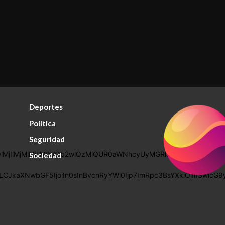
Deportes
Política
Seguridad
MjIlMjMlMjIlM0VQb2wlQzMlQUR0aWNhcyUyMGRlJTIwcHJpdmFja
Sociedad
AiLCJkaXNwbGF5IjoiIn0sInBvcnRyYWl0Ijp7ImRpc3BsYXkiOiIifSw