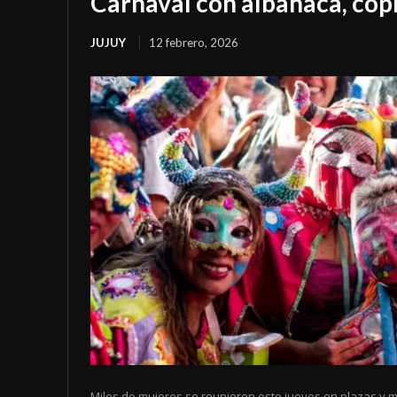
Carnaval con albahaca, copl
JUJUY
12 febrero, 2026
Miles de mujeres se reunieron este jueves en plazas y m