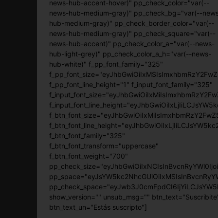
news-hub-accent-hover)" pp_check_color="var(--
news-hub-medium-gray)" pp_check_bg="var(--new
hub-medium-gray)" pp_check_border_color="var(--
news-hub-medium-gray)" pp_check_square="var(--
news-hub-accent)" pp_check_color_a="var(--news-
hub-light-grey)" pp_check_color_a_h="var(--news-
hub-white)" f_pp_font_family="325"
f_pp_font_size="eyJhbGwiOiIxMSIsImxhbmRzY2FwZS
f_pp_font_line_height="1" f_input_font_family="325"
f_input_font_size="eyJhbGwiOiIxMiIsImxhbmRzY2Fw
f_input_font_line_height="eyJhbGwiOiIxLjIiLCJsYW
f_btn_font_size="eyJhbGwiOiIxMiIsImxhbmRzY2FwZS
f_btn_font_line_height="eyJhbGwiOiIxLjIiLCJsYW5k
f_btn_font_family="325"
f_btn_font_transform="uppercase"
f_btn_font_weight="700"
pp_check_size="eyJhbGwiOiIxNCIsInBvcnRyYWl0Ij
pp_space="eyJsYW5kc2NhcGUiOiIxMSIsInBvcnRyYWl
pp_check_space="eyJwb3J0cmFpdCI6IjYiLCJsYW5k
show_version="" unsub_msg="" btn_text="Suscribite
btn_text_un="Estás suscripto"]