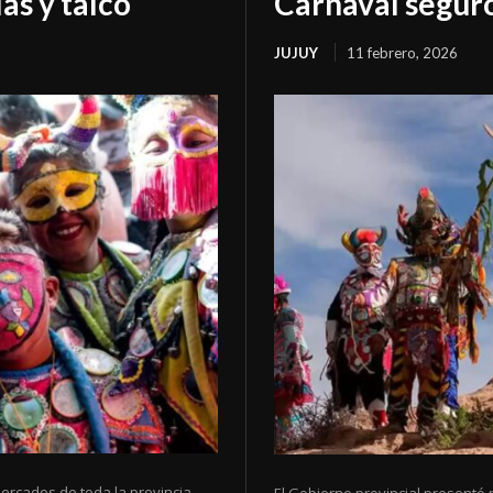
as y talco
Carnaval seguro
JUJUY
11 febrero, 2026
ercados de toda la provincia