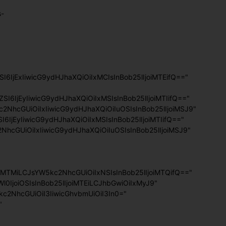
s-
I6IjExIiwicG9ydHJhaXQiOiIxMCIsInBob25lIjoiMTEifQ=="
ZSI6IjEyIiwicG9ydHJhaXQiOiIxMSIsInBob25lIjoiMTIifQ=="
5kc2NhcGUiOiIxIiwicG9ydHJhaXQiOiIuOSIsInBob25lIjoiMSJ9"
I6IjEyIiwicG9ydHJhaXQiOiIxMSIsInBob25lIjoiMTIifQ=="
c2NhcGUiOiIxIiwicG9ydHJhaXQiOiIuOSIsInBob25lIjoiMSJ9"
oiMTMiLCJsYW5kc2NhcGUiOiIxNSIsInBob25lIjoiMTQifQ=="
0IjoiOSIsInBob25lIjoiMTEiLCJhbGwiOiIxMyJ9"
c2NhcGUiOiI3IiwicGhvbmUiOiI3In0="
"