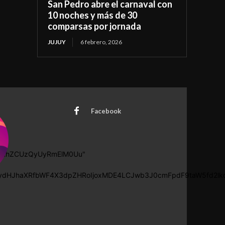
San Pedro abre el carnaval con
10 noches y más de 30
comparsas por jornada
JUJUY
6 febrero, 2026
Facebook
WRhZCUzQyUyRmElM0Uu"
icG9ydHJhaXRfbWF4X3dpZHRoIjoxMDE4LCJwb3J0cmFpdF9taW5fd2lk