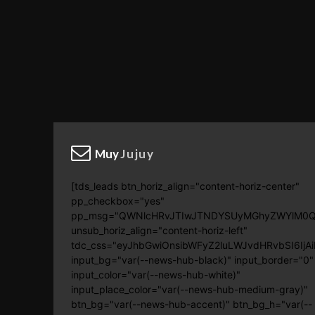
Muy
Jujuy
[tds_leads btn_horiz_align="content-horiz-center"
pp_checkbox="yes"
pp_msg="QWNlcHRvJTIwJTNDYSUyMGhyZWYlM0Ql
unsub_horiz_align="content-horiz-left"
tdc_css="eyJhbGwiOnsibWFyZ2luLWJvdHRvbSI6Ij
input_bg="var(--news-hub-black)" input_border="0"
input_color="var(--news-hub-white)"
input_place_color="var(--news-hub-medium-gray)"
btn_bg="var(--news-hub-accent)" btn_bg_h="var(--