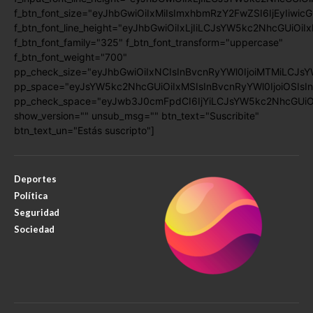
f_btn_font_size="eyJhbGwiOiIxMiIsImxhbmRzY2FwZSI6IjEyIiwic
f_btn_font_line_height="eyJhbGwiOiIxLjIiLCJsYW5kc2NhcGUiOiI
f_btn_font_family="325" f_btn_font_transform="uppercase"
f_btn_font_weight="700"
pp_check_size="eyJhbGwiOiIxNCIsInBvcnRyYWl0IjoiMTMiLCJsY
pp_space="eyJsYW5kc2NhcGUiOiIxMSIsInBvcnRyYWl0IjoiOSIsIn
pp_check_space="eyJwb3J0cmFpdCI6IjYiLCJsYW5kc2NhcGUiOiI
show_version="" unsub_msg="" btn_text="Suscribite"
btn_text_un="Estás suscripto"]
Deportes
Política
Seguridad
Sociedad