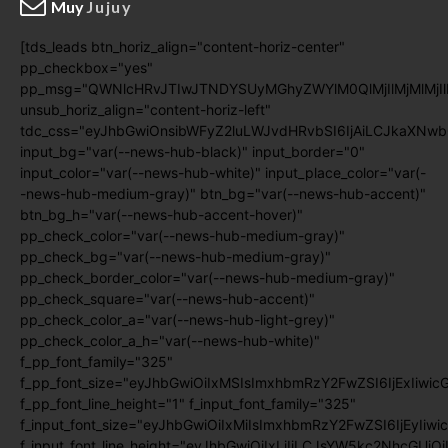
Muy
Jujuy
[tds_leads btn_horiz_align="content-horiz-center"
pp_checkbox="yes"
pp_msg="QWNlcHRvJTIwJTNDYSUyMGhyZWYlM0QlMjIlMjMlMj
unsub_horiz_align="content-horiz-left"
tdc_css="eyJhbGwiOnsibWFyZ2luLWJvdHRvbSI6IjAiLCJkaXNwb
input_bg="var(--news-hub-black)" input_border="0"
input_color="var(--news-hub-white)" input_place_color="var(-
-news-hub-medium-gray)" btn_bg="var(--news-hub-accent)"
btn_bg_h="var(--news-hub-accent-hover)"
pp_check_color="var(--news-hub-medium-gray)"
pp_check_bg="var(--news-hub-medium-gray)"
pp_check_border_color="var(--news-hub-medium-gray)"
pp_check_square="var(--news-hub-accent)"
pp_check_color_a="var(--news-hub-light-grey)"
pp_check_color_a_h="var(--news-hub-white)"
f_pp_font_family="325"
f_pp_font_size="eyJhbGwiOiIxMSIsImxhbmRzY2FwZSI6IjExIiwic
f_pp_font_line_height="1" f_input_font_family="325"
f_input_font_size="eyJhbGwiOiIxMiIsImxhbmRzY2FwZSI6IjEyIiwi
f_input_font_line_height="eyJhbGwiOiIxLjIiLCJsYW5kc2NhcGUiO