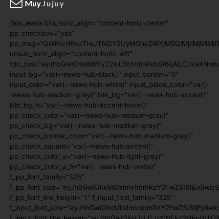
Muy
Jujuy
[tds_leads btn_horiz_align="content-horiz-center"
pp_checkbox="yes"
pp_msg="QWNlcHRvJTIwJTNDYSUyMGhyZWYlM0QlMjIlMjMlMj
unsub_horiz_align="content-horiz-left"
tdc_css="eyJhbGwiOnsibWFyZ2luLWJvdHRvbSI6IjAiLCJkaXNwb
input_bg="var(--news-hub-black)" input_border="0"
input_color="var(--news-hub-white)" input_place_color="var(-
-news-hub-medium-gray)" btn_bg="var(--news-hub-accent)"
btn_bg_h="var(--news-hub-accent-hover)"
pp_check_color="var(--news-hub-medium-gray)"
pp_check_bg="var(--news-hub-medium-gray)"
pp_check_border_color="var(--news-hub-medium-gray)"
pp_check_square="var(--news-hub-accent)"
pp_check_color_a="var(--news-hub-light-grey)"
pp_check_color_a_h="var(--news-hub-white)"
f_pp_font_family="325"
f_pp_font_size="eyJhbGwiOiIxMSIsImxhbmRzY2FwZSI6IjExIiwic
f_pp_font_line_height="1" f_input_font_family="325"
f_input_font_size="eyJhbGwiOiIxMiIsImxhbmRzY2FwZSI6IjEyIiwi
f_input_font_line_height="eyJhbGwiOiIxLjIiLCJsYW5kc2NhcGUiO