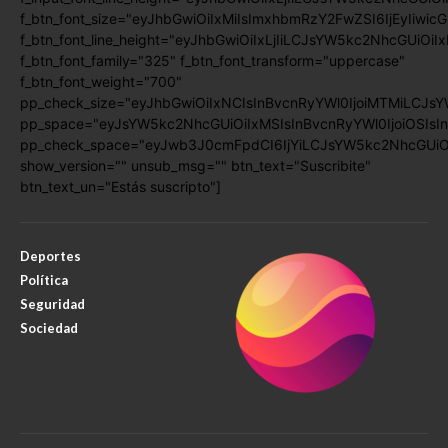
f_btn_font_size="eyJhbGwiOiIxMiIsImxhbmRzY2FwZSI6IjEyIiwic
f_btn_font_line_height="eyJhbGwiOiIxLjIiLCJsYW5kc2NhcGUiOiI
f_btn_font_family="325" f_btn_font_transform="uppercase"
f_btn_font_weight="700"
pp_check_size="eyJhbGwiOiIxNCIsInBvcnRyYWl0IjoiMTMiLCJsY
pp_space="eyJsYW5kc2NhcGUiOiIxMSIsInBvcnRyYWl0IjoiOSIsIn
pp_check_space="eyJwb3J0cmFpdCI6IjYiLCJsYW5kc2NhcGUiOiI
show_version="" unsub_msg="" btn_text="Suscribite"
btn_text_un="Estás suscripto"]
Deportes
Política
Seguridad
Sociedad