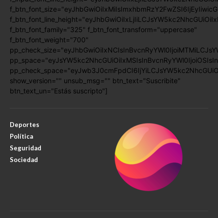
f_btn_font_size="eyJhbGwiOiIxMiIsImxhbmRzY2FwZSI6IjEyIiwic
f_btn_font_line_height="eyJhbGwiOiIxLjIiLCJsYW5kc2NhcGUiOiI
f_btn_font_family="325" f_btn_font_transform="uppercase"
f_btn_font_weight="700"
pp_check_size="eyJhbGwiOiIxNCIsInBvcnRyYWl0IjoiMTMiLCJsY
pp_space="eyJsYW5kc2NhcGUiOiIxMSIsInBvcnRyYWl0IjoiOSIsIn
pp_check_space="eyJwb3J0cmFpdCI6IjYiLCJsYW5kc2NhcGUiOiI
show_version="" unsub_msg="" btn_text="Suscribite"
btn_text_un="Estás suscripto"]
Deportes
Política
Seguridad
Sociedad