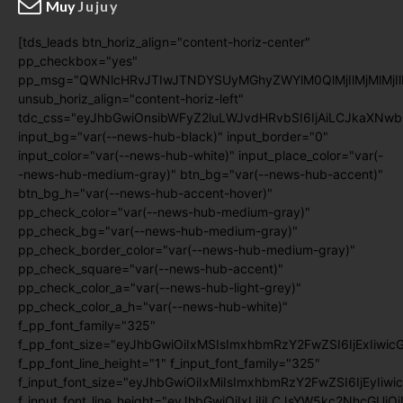
Muy
Jujuy
[tds_leads btn_horiz_align="content-horiz-center"
pp_checkbox="yes"
pp_msg="QWNlcHRvJTIwJTNDYSUyMGhyZWYlM0QlMjIlMjMlMj
unsub_horiz_align="content-horiz-left"
tdc_css="eyJhbGwiOnsibWFyZ2luLWJvdHRvbSI6IjAiLCJkaXNwb
input_bg="var(--news-hub-black)" input_border="0"
input_color="var(--news-hub-white)" input_place_color="var(-
-news-hub-medium-gray)" btn_bg="var(--news-hub-accent)"
btn_bg_h="var(--news-hub-accent-hover)"
pp_check_color="var(--news-hub-medium-gray)"
pp_check_bg="var(--news-hub-medium-gray)"
pp_check_border_color="var(--news-hub-medium-gray)"
pp_check_square="var(--news-hub-accent)"
pp_check_color_a="var(--news-hub-light-grey)"
pp_check_color_a_h="var(--news-hub-white)"
f_pp_font_family="325"
f_pp_font_size="eyJhbGwiOiIxMSIsImxhbmRzY2FwZSI6IjExIiwic
f_pp_font_line_height="1" f_input_font_family="325"
f_input_font_size="eyJhbGwiOiIxMiIsImxhbmRzY2FwZSI6IjEyIiwi
f_input_font_line_height="eyJhbGwiOiIxLjIiLCJsYW5kc2NhcGUiO