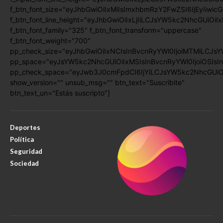
f_btn_font_size="eyJhbGwiOiIxMiIsImxhbmRzY2FwZSI6IjEyIiwic
f_btn_font_line_height="eyJhbGwiOiIxLjIiLCJsYW5kc2NhcGUiOiI
f_btn_font_family="325" f_btn_font_transform="uppercase"
f_btn_font_weight="700"
pp_check_size="eyJhbGwiOiIxNCIsInBvcnRyYWl0IjoiMTMiLCJsY
pp_space="eyJsYW5kc2NhcGUiOiIxMSIsInBvcnRyYWl0IjoiOSIsIn
pp_check_space="eyJwb3J0cmFpdCI6IjYiLCJsYW5kc2NhcGUiOiI
show_version="" unsub_msg="" btn_text="Suscribite"
btn_text_un="Estás suscripto"]
Deportes
Política
Seguridad
Sociedad