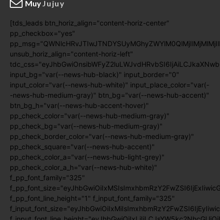
Muy
Jujuy
[tds_leads btn_horiz_align="content-horiz-center"
pp_checkbox="yes"
pp_msg="QWNlcHRvJTIwJTNDYSUyMGhyZWYlM0QlMjIlMjMlMj
unsub_horiz_align="content-horiz-left"
tdc_css="eyJhbGwiOnsibWFyZ2luLWJvdHRvbSI6IjAiLCJkaXNwb
input_bg="var(--news-hub-black)" input_border="0"
input_color="var(--news-hub-white)" input_place_color="var(-
-news-hub-medium-gray)" btn_bg="var(--news-hub-accent)"
btn_bg_h="var(--news-hub-accent-hover)"
pp_check_color="var(--news-hub-medium-gray)"
pp_check_bg="var(--news-hub-medium-gray)"
pp_check_border_color="var(--news-hub-medium-gray)"
pp_check_square="var(--news-hub-accent)"
pp_check_color_a="var(--news-hub-light-grey)"
pp_check_color_a_h="var(--news-hub-white)"
f_pp_font_family="325"
f_pp_font_size="eyJhbGwiOiIxMSIsImxhbmRzY2FwZSI6IjExIiwic
f_pp_font_line_height="1" f_input_font_family="325"
f_input_font_size="eyJhbGwiOiIxMiIsImxhbmRzY2FwZSI6IjEyIiwi
f_input_font_line_height="eyJhbGwiOiIxLjIiLCJsYW5kc2NhcGUiO