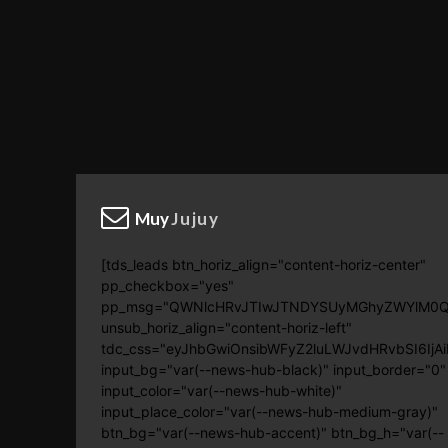
Muy
Jujuy
[tds_leads btn_horiz_align="content-horiz-center"
pp_checkbox="yes"
pp_msg="QWNlcHRvJTIwJTNDYSUyMGhyZWYlM0Ql
unsub_horiz_align="content-horiz-left"
tdc_css="eyJhbGwiOnsibWFyZ2luLWJvdHRvbSI6Ij
input_bg="var(--news-hub-black)" input_border="0"
input_color="var(--news-hub-white)"
input_place_color="var(--news-hub-medium-gray)"
btn_bg="var(--news-hub-accent)" btn_bg_h="var(--