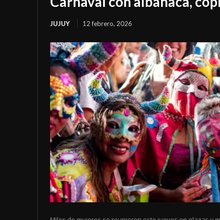
Carnaval con albahaca, copl
JUJUY
12 febrero, 2026
Miles de mujeres se reunieron este jueves en plazas y m