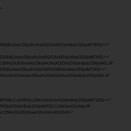
s-
I6IjExIiwicG9ydHJhaXQiOiIxMCIsInBob25lIjoiMTEifQ=="
ZSI6IjEyIiwicG9ydHJhaXQiOiIxMSIsInBob25lIjoiMTIifQ=="
5kc2NhcGUiOiIxIiwicG9ydHJhaXQiOiIuOSIsInBob25lIjoiMSJ9"
I6IjEyIiwicG9ydHJhaXQiOiIxMSIsInBob25lIjoiMTIifQ=="
c2NhcGUiOiIxIiwicG9ydHJhaXQiOiIuOSIsInBob25lIjoiMSJ9"
oiMTMiLCJsYW5kc2NhcGUiOiIxNSIsInBob25lIjoiMTQifQ=="
0IjoiOSIsInBob25lIjoiMTEiLCJhbGwiOiIxMyJ9"
c2NhcGUiOiI3IiwicGhvbmUiOiI3In0="
"