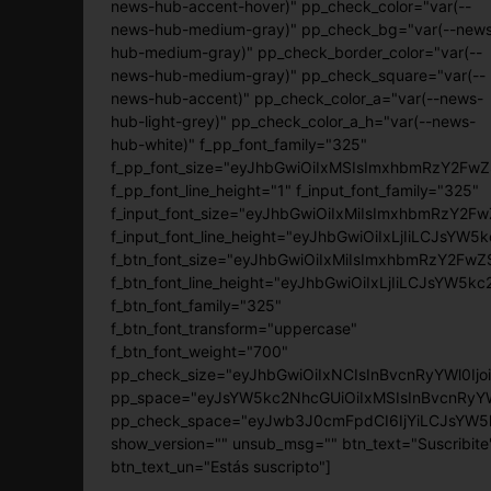
news-hub-accent-hover)" pp_check_color="var(--
news-hub-medium-gray)" pp_check_bg="var(--new
hub-medium-gray)" pp_check_border_color="var(--
news-hub-medium-gray)" pp_check_square="var(--
news-hub-accent)" pp_check_color_a="var(--news-
hub-light-grey)" pp_check_color_a_h="var(--news-
hub-white)" f_pp_font_family="325"
f_pp_font_size="eyJhbGwiOiIxMSIsImxhbmRzY2FwZS
f_pp_font_line_height="1" f_input_font_family="325"
f_input_font_size="eyJhbGwiOiIxMiIsImxhbmRzY2Fw
f_input_font_line_height="eyJhbGwiOiIxLjIiLCJsYW
f_btn_font_size="eyJhbGwiOiIxMiIsImxhbmRzY2FwZS
f_btn_font_line_height="eyJhbGwiOiIxLjIiLCJsYW5k
f_btn_font_family="325"
f_btn_font_transform="uppercase"
f_btn_font_weight="700"
pp_check_size="eyJhbGwiOiIxNCIsInBvcnRyYWl0Ij
pp_space="eyJsYW5kc2NhcGUiOiIxMSIsInBvcnRyYWl
pp_check_space="eyJwb3J0cmFpdCI6IjYiLCJsYW5k
show_version="" unsub_msg="" btn_text="Suscribite
btn_text_un="Estás suscripto"]