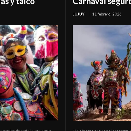
as y talco
Carnaval seguro
JUJUY
11 febrero, 2026
ercados de toda la provincia