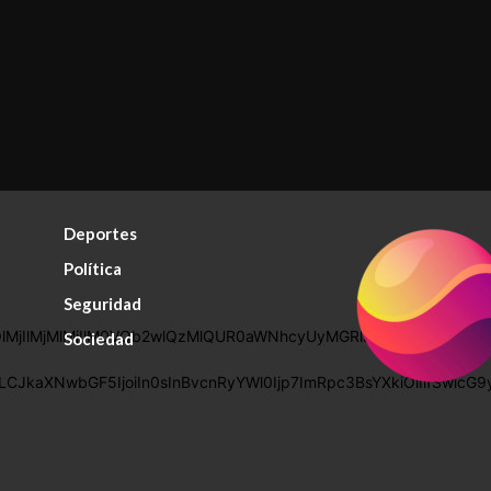
Deportes
Política
Seguridad
MjIlMjMlMjIlM0VQb2wlQzMlQUR0aWNhcyUyMGRlJTIwcHJpdmFja
Sociedad
AiLCJkaXNwbGF5IjoiIn0sInBvcnRyYWl0Ijp7ImRpc3BsYXkiOiIifSw