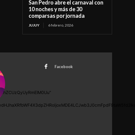
San Pedro abre el carnaval con
10 noches y más de 30
comparsas por jornada
JUJUY
6 febrero, 2026
Facebook
WRhZCUzQyUyRmElM0Uu"
icG9ydHJhaXRfbWF4X3dpZHRoIjoxMDE4LCJwb3J0cmFpdF9taW5fd2lk