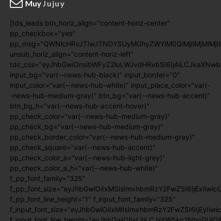
Muy
Jujuy
[tds_leads btn_horiz_align="content-horiz-center"
pp_checkbox="yes"
pp_msg="QWNlcHRvJTIwJTNDYSUyMGhyZWYlM0QlMjIlMjMlMj
unsub_horiz_align="content-horiz-left"
tdc_css="eyJhbGwiOnsibWFyZ2luLWJvdHRvbSI6IjAiLCJkaXNwb
input_bg="var(--news-hub-black)" input_border="0"
input_color="var(--news-hub-white)" input_place_color="var(-
-news-hub-medium-gray)" btn_bg="var(--news-hub-accent)"
btn_bg_h="var(--news-hub-accent-hover)"
pp_check_color="var(--news-hub-medium-gray)"
pp_check_bg="var(--news-hub-medium-gray)"
pp_check_border_color="var(--news-hub-medium-gray)"
pp_check_square="var(--news-hub-accent)"
pp_check_color_a="var(--news-hub-light-grey)"
pp_check_color_a_h="var(--news-hub-white)"
f_pp_font_family="325"
f_pp_font_size="eyJhbGwiOiIxMSIsImxhbmRzY2FwZSI6IjExIiwic
f_pp_font_line_height="1" f_input_font_family="325"
f_input_font_size="eyJhbGwiOiIxMiIsImxhbmRzY2FwZSI6IjEyIiwi
f_input_font_line_height="eyJhbGwiOiIxLjIiLCJsYW5kc2NhcGUiO