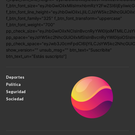
f_btn_font_size="eyJhbGwiOiIxMiIsImxhbmRzY2FwZSI6IjEyIiwic
f_btn_font_line_height="eyJhbGwiOiIxLjIiLCJsYW5kc2NhcGUiOiI
f_btn_font_family="325" f_btn_font_transform="uppercase"
f_btn_font_weight="700"
pp_check_size="eyJhbGwiOiIxNCIsInBvcnRyYWl0IjoiMTMiLCJsY
pp_space="eyJsYW5kc2NhcGUiOiIxMSIsInBvcnRyYWl0IjoiOSIsIn
pp_check_space="eyJwb3J0cmFpdCI6IjYiLCJsYW5kc2NhcGUiOiI
show_version="" unsub_msg="" btn_text="Suscribite"
btn_text_un="Estás suscripto"]
Deportes
Política
Seguridad
Sociedad