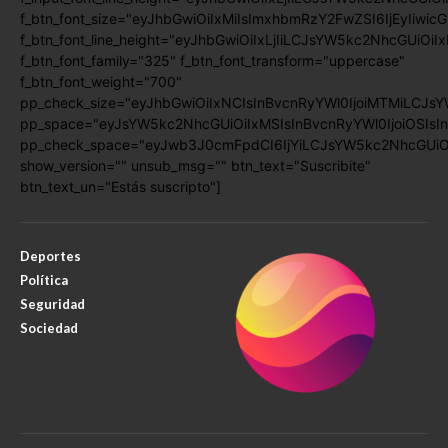
f_btn_font_size="eyJhbGwiOiIxMiIsImxhbmRzY2FwZSI6IjEyIiwic
f_btn_font_line_height="eyJhbGwiOiIxLjIiLCJsYW5kc2NhcGUiOiI
f_btn_font_family="325" f_btn_font_transform="uppercase"
f_btn_font_weight="700"
pp_check_size="eyJhbGwiOiIxNCIsInBvcnRyYWl0IjoiMTMiLCJsY
pp_space="eyJsYW5kc2NhcGUiOiIxMSIsInBvcnRyYWl0IjoiOSIsIn
pp_check_space="eyJwb3J0cmFpdCI6IjYiLCJsYW5kc2NhcGUiOiI
show_version="" unsub_msg="" btn_text="Suscribite"
btn_text_un="Estás suscripto"]
Deportes
Política
Seguridad
Sociedad