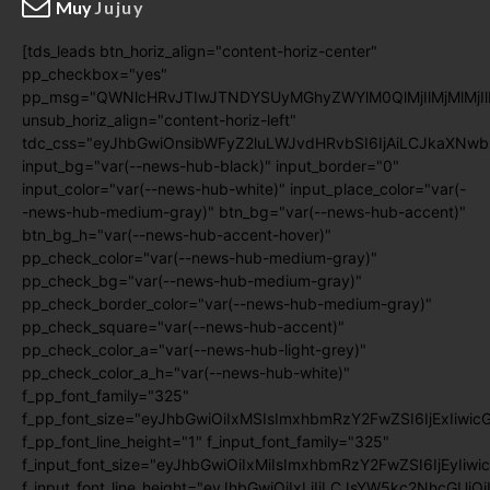
Muy
Jujuy
[tds_leads btn_horiz_align="content-horiz-center"
pp_checkbox="yes"
pp_msg="QWNlcHRvJTIwJTNDYSUyMGhyZWYlM0QlMjIlMjMlMj
unsub_horiz_align="content-horiz-left"
tdc_css="eyJhbGwiOnsibWFyZ2luLWJvdHRvbSI6IjAiLCJkaXNwb
input_bg="var(--news-hub-black)" input_border="0"
input_color="var(--news-hub-white)" input_place_color="var(-
-news-hub-medium-gray)" btn_bg="var(--news-hub-accent)"
btn_bg_h="var(--news-hub-accent-hover)"
pp_check_color="var(--news-hub-medium-gray)"
pp_check_bg="var(--news-hub-medium-gray)"
pp_check_border_color="var(--news-hub-medium-gray)"
pp_check_square="var(--news-hub-accent)"
pp_check_color_a="var(--news-hub-light-grey)"
pp_check_color_a_h="var(--news-hub-white)"
f_pp_font_family="325"
f_pp_font_size="eyJhbGwiOiIxMSIsImxhbmRzY2FwZSI6IjExIiwic
f_pp_font_line_height="1" f_input_font_family="325"
f_input_font_size="eyJhbGwiOiIxMiIsImxhbmRzY2FwZSI6IjEyIiwi
f_input_font_line_height="eyJhbGwiOiIxLjIiLCJsYW5kc2NhcGUiO