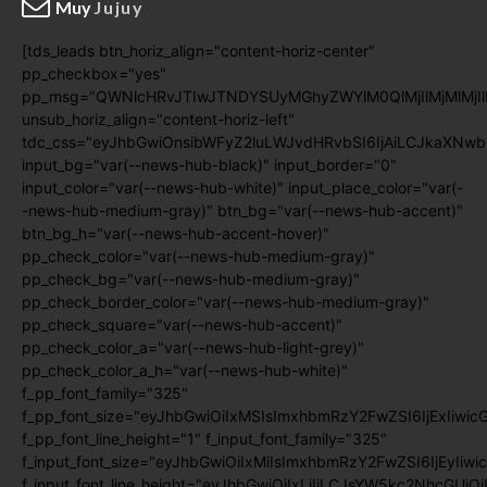
Muy
Jujuy
[tds_leads btn_horiz_align="content-horiz-center"
pp_checkbox="yes"
pp_msg="QWNlcHRvJTIwJTNDYSUyMGhyZWYlM0QlMjIlMjMlMj
unsub_horiz_align="content-horiz-left"
tdc_css="eyJhbGwiOnsibWFyZ2luLWJvdHRvbSI6IjAiLCJkaXNwb
input_bg="var(--news-hub-black)" input_border="0"
input_color="var(--news-hub-white)" input_place_color="var(-
-news-hub-medium-gray)" btn_bg="var(--news-hub-accent)"
btn_bg_h="var(--news-hub-accent-hover)"
pp_check_color="var(--news-hub-medium-gray)"
pp_check_bg="var(--news-hub-medium-gray)"
pp_check_border_color="var(--news-hub-medium-gray)"
pp_check_square="var(--news-hub-accent)"
pp_check_color_a="var(--news-hub-light-grey)"
pp_check_color_a_h="var(--news-hub-white)"
f_pp_font_family="325"
f_pp_font_size="eyJhbGwiOiIxMSIsImxhbmRzY2FwZSI6IjExIiwic
f_pp_font_line_height="1" f_input_font_family="325"
f_input_font_size="eyJhbGwiOiIxMiIsImxhbmRzY2FwZSI6IjEyIiwi
f_input_font_line_height="eyJhbGwiOiIxLjIiLCJsYW5kc2NhcGUiO