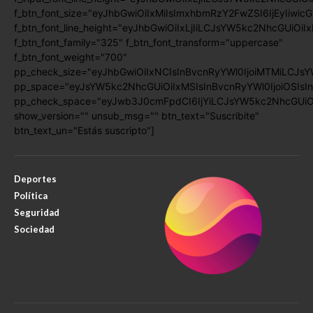
f_btn_font_size="eyJhbGwiOiIxMiIsImxhbmRzY2FwZSI6IjEyIiwic
f_btn_font_line_height="eyJhbGwiOiIxLjIiLCJsYW5kc2NhcGUiOiI
f_btn_font_family="325" f_btn_font_transform="uppercase"
f_btn_font_weight="700"
pp_check_size="eyJhbGwiOiIxNCIsInBvcnRyYWl0IjoiMTMiLCJsY
pp_space="eyJsYW5kc2NhcGUiOiIxMSIsInBvcnRyYWl0IjoiOSIsIn
pp_check_space="eyJwb3J0cmFpdCI6IjYiLCJsYW5kc2NhcGUiOiI
show_version="" unsub_msg="" btn_text="Suscribite"
btn_text_un="Estás suscripto"]
Deportes
Política
Seguridad
Sociedad