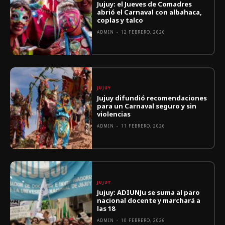
Jujuy: el Jueves de Comadres
abrió el Carnaval con albahaca,
coplas y talco
ADMIN
-
12 FEBRERO, 2026
JUJUY
Jujuy difundió recomendaciones
para un Carnaval seguro y sin
violencias
ADMIN
-
11 FEBRERO, 2026
JUJUY
Jujuy: ADIUNJu se suma al paro
nacional docente y marchará a
las 18
ADMIN
-
10 FEBRERO, 2026