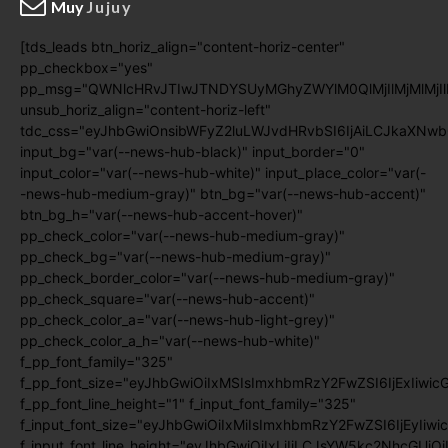
Muy
Jujuy
[tds_leads btn_horiz_align="content-horiz-center"
pp_checkbox="yes"
pp_msg="QWNlcHRvJTIwJTNDYSUyMGhyZWYlM0QlMjIlMjMlMj
unsub_horiz_align="content-horiz-left"
tdc_css="eyJhbGwiOnsibWFyZ2luLWJvdHRvbSI6IjAiLCJkaXNwb
input_bg="var(--news-hub-black)" input_border="0"
input_color="var(--news-hub-white)" input_place_color="var(-
-news-hub-medium-gray)" btn_bg="var(--news-hub-accent)"
btn_bg_h="var(--news-hub-accent-hover)"
pp_check_color="var(--news-hub-medium-gray)"
pp_check_bg="var(--news-hub-medium-gray)"
pp_check_border_color="var(--news-hub-medium-gray)"
pp_check_square="var(--news-hub-accent)"
pp_check_color_a="var(--news-hub-light-grey)"
pp_check_color_a_h="var(--news-hub-white)"
f_pp_font_family="325"
f_pp_font_size="eyJhbGwiOiIxMSIsImxhbmRzY2FwZSI6IjExIiwic
f_pp_font_line_height="1" f_input_font_family="325"
f_input_font_size="eyJhbGwiOiIxMiIsImxhbmRzY2FwZSI6IjEyIiwi
f_input_font_line_height="eyJhbGwiOiIxLjIiLCJsYW5kc2NhcGUiO