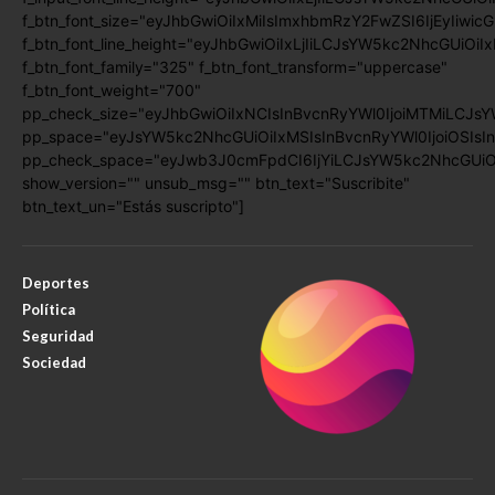
f_btn_font_size="eyJhbGwiOiIxMiIsImxhbmRzY2FwZSI6IjEyIiwic
f_btn_font_line_height="eyJhbGwiOiIxLjIiLCJsYW5kc2NhcGUiOiI
f_btn_font_family="325" f_btn_font_transform="uppercase"
f_btn_font_weight="700"
pp_check_size="eyJhbGwiOiIxNCIsInBvcnRyYWl0IjoiMTMiLCJsY
pp_space="eyJsYW5kc2NhcGUiOiIxMSIsInBvcnRyYWl0IjoiOSIsIn
pp_check_space="eyJwb3J0cmFpdCI6IjYiLCJsYW5kc2NhcGUiOiI
show_version="" unsub_msg="" btn_text="Suscribite"
btn_text_un="Estás suscripto"]
Deportes
Política
Seguridad
Sociedad