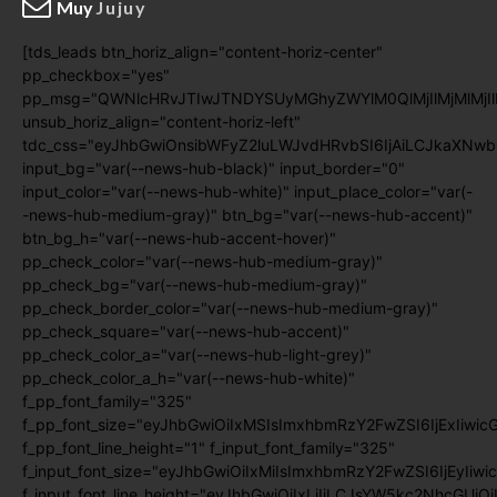
Muy
Jujuy
[tds_leads btn_horiz_align="content-horiz-center"
pp_checkbox="yes"
pp_msg="QWNlcHRvJTIwJTNDYSUyMGhyZWYlM0QlMjIlMjMlMj
unsub_horiz_align="content-horiz-left"
tdc_css="eyJhbGwiOnsibWFyZ2luLWJvdHRvbSI6IjAiLCJkaXNwb
input_bg="var(--news-hub-black)" input_border="0"
input_color="var(--news-hub-white)" input_place_color="var(-
-news-hub-medium-gray)" btn_bg="var(--news-hub-accent)"
btn_bg_h="var(--news-hub-accent-hover)"
pp_check_color="var(--news-hub-medium-gray)"
pp_check_bg="var(--news-hub-medium-gray)"
pp_check_border_color="var(--news-hub-medium-gray)"
pp_check_square="var(--news-hub-accent)"
pp_check_color_a="var(--news-hub-light-grey)"
pp_check_color_a_h="var(--news-hub-white)"
f_pp_font_family="325"
f_pp_font_size="eyJhbGwiOiIxMSIsImxhbmRzY2FwZSI6IjExIiwic
f_pp_font_line_height="1" f_input_font_family="325"
f_input_font_size="eyJhbGwiOiIxMiIsImxhbmRzY2FwZSI6IjEyIiwi
f_input_font_line_height="eyJhbGwiOiIxLjIiLCJsYW5kc2NhcGUiO