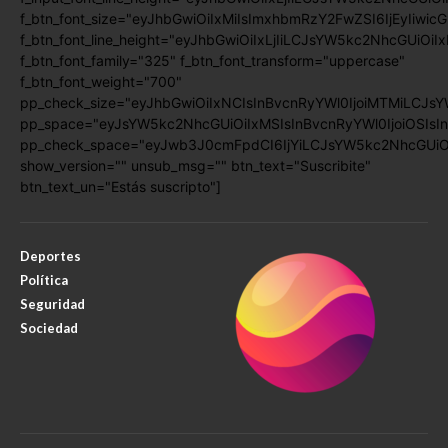
f_btn_font_size="eyJhbGwiOiIxMiIsImxhbmRzY2FwZSI6IjEyIiwic
f_btn_font_line_height="eyJhbGwiOiIxLjIiLCJsYW5kc2NhcGUiOiI
f_btn_font_family="325" f_btn_font_transform="uppercase"
f_btn_font_weight="700"
pp_check_size="eyJhbGwiOiIxNCIsInBvcnRyYWl0IjoiMTMiLCJsY
pp_space="eyJsYW5kc2NhcGUiOiIxMSIsInBvcnRyYWl0IjoiOSIsIn
pp_check_space="eyJwb3J0cmFpdCI6IjYiLCJsYW5kc2NhcGUiOiI
show_version="" unsub_msg="" btn_text="Suscribite"
btn_text_un="Estás suscripto"]
Deportes
Política
Seguridad
Sociedad